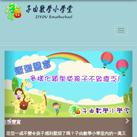
題型豐富
題型一成不變令孩子感到厭煩了嗎？
子由數學小學堂內的一萬又