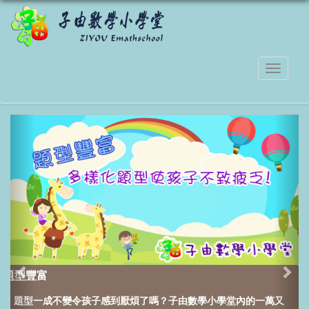
題型豐富
題型一成不變令孩子感到厭煩了嗎？
子由數學小學堂內的一萬又